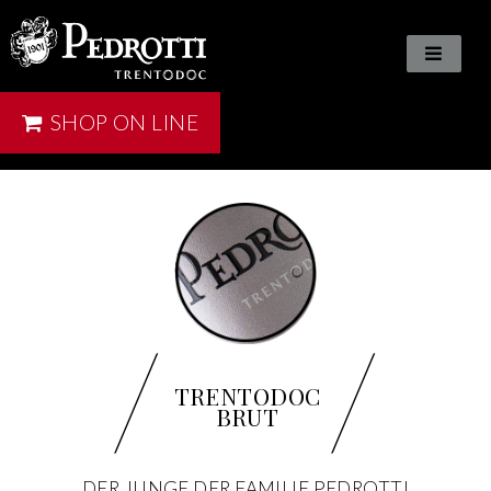
SHOP ON LINE
/
/
TRENTODOC
BRUT
DER JUNGE DER FAMILIE PEDROTTI