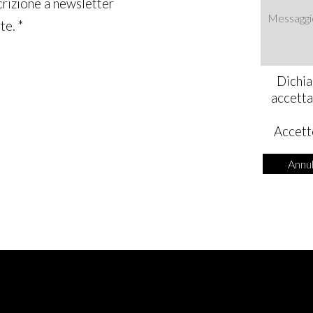
crizione a newsletter
te. *
Dichia
accetta
Accet