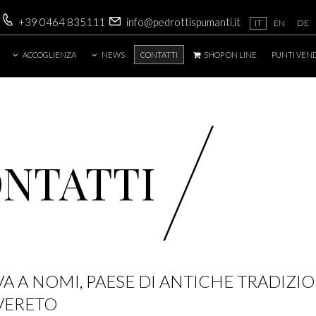
+39 0464 835111
info@pedrottispumanti.it
IT
EN
DE
ACCOGLIENZA
NEWS
CONTATTI
SHOP ON LINE
PUNTI VEN
/
NTATTI
A A NOMI, PAESE DI ANTICHE TRADIZIO
OVERETO