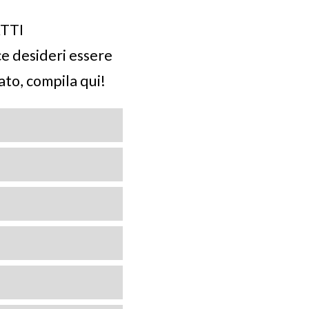
TTI
This field is for Bot
ce desideri essere
ato, compila qui!