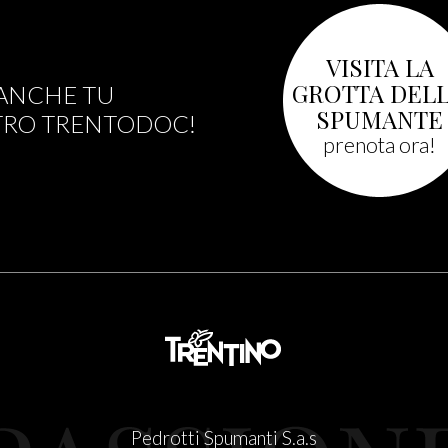
VISITA LA
GROTTA DEL
ANCHE TU
SPUMANTE
TRO TRENTODOC!
prenota ora!
Pedrotti Spumanti S.a.s