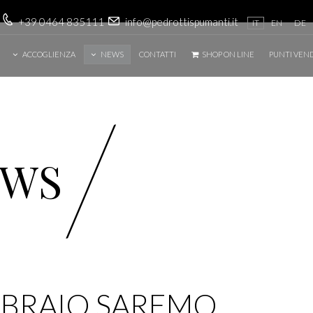
+39 0464 835111
info@pedrottispumanti.it
IT
EN
DE
ACCOGLIENZA
NEWS
CONTATTI
SHOP ON LINE
PUNTI VEN
/
EWS
BBRAIO SAREMO