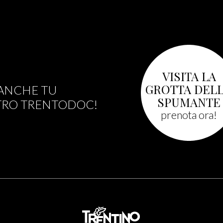
VISITA LA
GROTTA DEL
ANCHE TU
SPUMANTE
TRO TRENTODOC!
prenota ora!