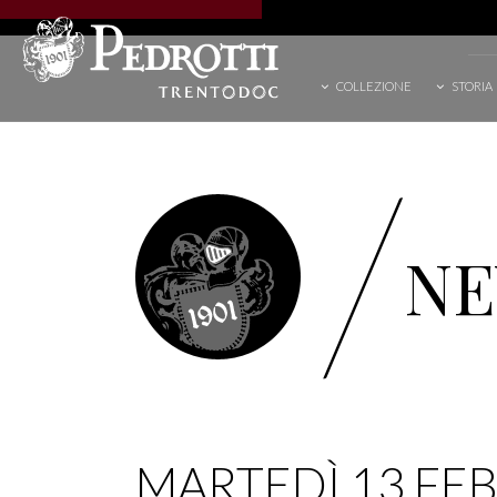
COLLEZIONE
STORIA
/
N
MARTEDÌ 13 FE