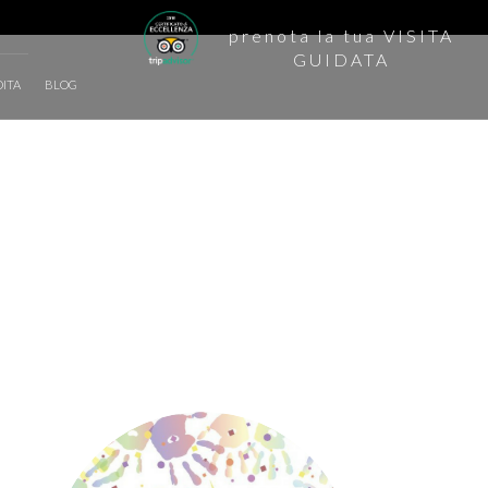
prenota la tua
VISITA
GUIDATA
DITA
BLOG